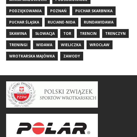
PODZIĘKOWANIA
POZNAŃ
PUCHAR SKARBNIKA
PUCHAR ŚLĄSKA
RUCIANE-NIDA
RUNDAWIDAWA
SKAWINA
SŁOWACJA
TOR
TRENCIN
TRENCZYN
TRENINGI
WIDAWA
WIELICZKA
WROCŁAW
WROTKARSKA MAJÓWKA
ZAWODY