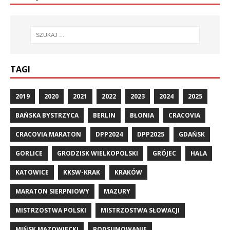
TAGI
2019
2020
2021
2022
2023
2024
2025
BAŃSKA BYSTRZYCA
BERLIN
BŁONIA
CRACOVIA
CRACOVIA MARATON
DPP2024
DPP2025
GDAŃSK
GORLICE
GRODZISK WIELKOPOLSKI
GRÓJEC
HALA
KATOWICE
KKSW-KRAK
KRAKÓW
MARATON SIERPNIOWY
MAZURY
MISTRZOSTWA POLSKI
MISTRZOSTWA SŁOWACJI
MIŃSK MAZOWIECKI
PODSUMOWANIE