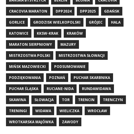
BAŃSKA BYSTRZYCA
BERLIN
BŁONIA
CRACOVIA
CRACOVIA MARATON
DPP2024
DPP2025
GDAŃSK
GORLICE
GRODZISK WIELKOPOLSKI
GRÓJEC
HALA
KATOWICE
KKSW-KRAK
KRAKÓW
MARATON SIERPNIOWY
MAZURY
MISTRZOSTWA POLSKI
MISTRZOSTWA SŁOWACJI
MIŃSK MAZOWIECKI
PODSUMOWANIE
PODZIĘKOWANIA
POZNAŃ
PUCHAR SKARBNIKA
PUCHAR ŚLĄSKA
RUCIANE-NIDA
RUNDAWIDAWA
SKAWINA
SŁOWACJA
TOR
TRENCIN
TRENCZYN
TRENINGI
WIDAWA
WIELICZKA
WROCŁAW
WROTKARSKA MAJÓWKA
ZAWODY