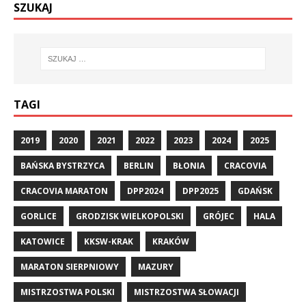
SZUKAJ
TAGI
2019
2020
2021
2022
2023
2024
2025
BAŃSKA BYSTRZYCA
BERLIN
BŁONIA
CRACOVIA
CRACOVIA MARATON
DPP2024
DPP2025
GDAŃSK
GORLICE
GRODZISK WIELKOPOLSKI
GRÓJEC
HALA
KATOWICE
KKSW-KRAK
KRAKÓW
MARATON SIERPNIOWY
MAZURY
MISTRZOSTWA POLSKI
MISTRZOSTWA SŁOWACJI