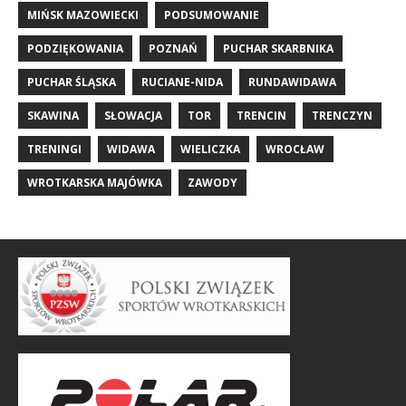
MIŃSK MAZOWIECKI
PODSUMOWANIE
PODZIĘKOWANIA
POZNAŃ
PUCHAR SKARBNIKA
PUCHAR ŚLĄSKA
RUCIANE-NIDA
RUNDAWIDAWA
SKAWINA
SŁOWACJA
TOR
TRENCIN
TRENCZYN
TRENINGI
WIDAWA
WIELICZKA
WROCŁAW
WROTKARSKA MAJÓWKA
ZAWODY