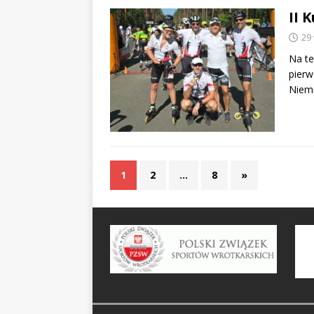
II 
29
Na te
pierw
Niemn
1
2
…
8
»