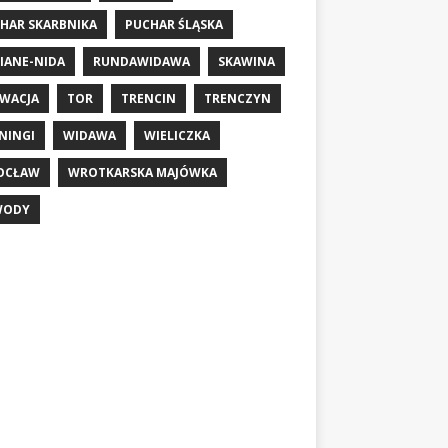
HAR SKARBNIKA
PUCHAR ŚLĄSKA
IANE-NIDA
RUNDAWIDAWA
SKAWINA
WACJA
TOR
TRENCIN
TRENCZYN
NINGI
WIDAWA
WIELICZKA
OCŁAW
WROTKARSKA MAJÓWKA
WODY