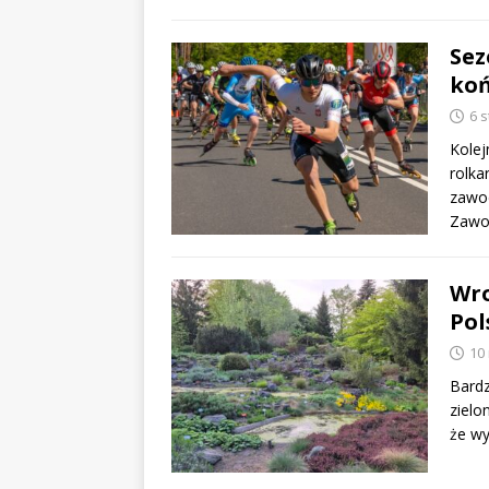
Sez
koń
6 
Kolej
rolka
zawo
Zawo
Wro
Pol
10
Bardz
zielo
że wy