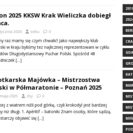
201
on 2025 KKSW Krak Wieliczka dobiegł
202
ca.
BER
stycznia 2026
sebu
0
ny raz mamy się czym chwalić! Jako największy klub
CRA
rski w kraju byliśmy też najliczniej reprezentowani w cyklu
GD
dów Długodystansowy Puchar Polski. Spośród 48
dniczek
[…]
GRO
KAT
tkarska Majówka – Mistrzostwa
MAR
ski w Półmaratonie – Poznań 2025
 maja 2025
zby
0
MIS
iej z wiatrem niźli pod górkę, czyli krokodyl jest bardziej
MIS
ny niż długi. 1. Apéritif – batoniki Znam osoby, które sądzą,
starczy objawić się
[…]
MIŃ
POD