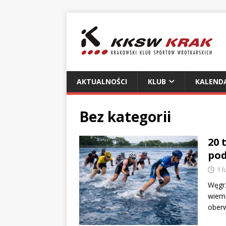
AKTUALNOŚCI
KLUB
KALEND
Bez kategorii
20 
pod
1 
Węgrz
wiem 
ober