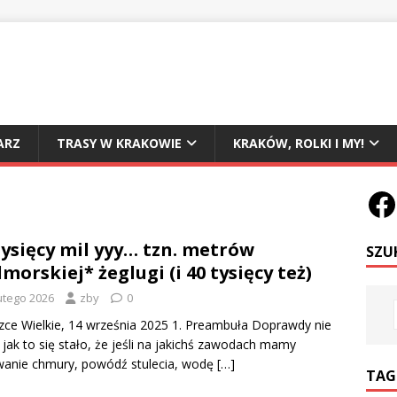
ARZ
TRASY W KRAKOWIE
KRAKÓW, ROLKI I MY!
tysięcy mil yyy… tzn. metrów
SZU
morskiej* żeglugi (i 40 tysięcy też)
lutego 2026
zby
0
ce Wielkie, 14 września 2025 1. Preambuła Doprawdy nie
jak to się stało, że jeśli na jakichś zawodach mamy
wanie chmury, powódź stulecia, wodę
[…]
TAG