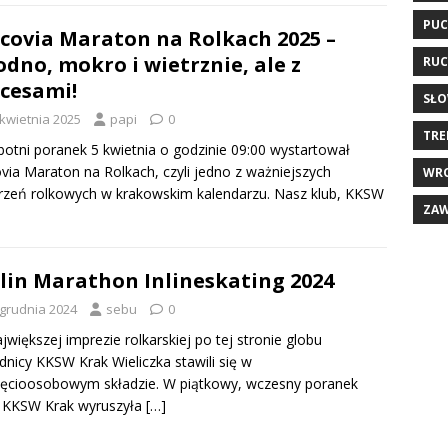
PUC
covia Maraton na Rolkach 2025 –
odno, mokro i wietrznie, ale z
RUC
cesami!
SŁO
 kwietnia 2025
papi
0
TRE
otni poranek 5 kwietnia o godzinie 09:00 wystartował
via Maraton na Rolkach, czyli jedno z ważniejszych
WR
zeń rolkowych w krakowskim kalendarzu. Nasz klub, KKSW
ZA
lin Marathon Inlineskating 2024
 grudnia 2024
sebu
0
jwiększej imprezie rolkarskiej po tej stronie globu
nicy KKSW Krak Wieliczka stawili się w
ięcioosobowym składzie. W piątkowy, wczesny poranek
a KKSW Krak wyruszyła
[…]