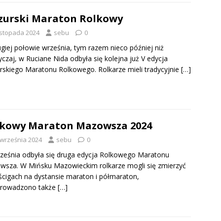
urski Maraton Rolkowy
listopada 2024
sebu
0
giej połowie września, tym razem nieco później niż
czaj, w Ruciane Nida odbyła się kolejna już V edycja
skiego Maratonu Rolkowego. Rolkarze mieli tradycyjnie
[…]
kowy Maraton Mazowsza 2024
 września 2024
sebu
0
ześnia odbyła się druga edycja Rolkowego Maratonu
sza. W Mińsku Mazowieckim rolkarze mogli się zmierzyć
cigach na dystansie maraton i półmaraton,
prowadzono także
[…]