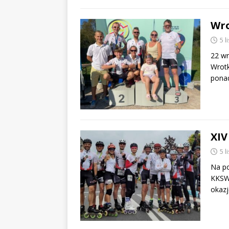
Wro
5 
22 wr
Wrotk
pona
XIV
5 
Na po
KKSW 
okazj