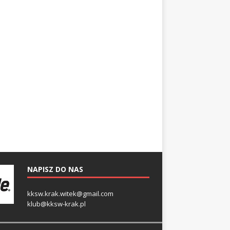
NAPISZ DO NAS
kksw.krak.witek@gmail.com
klub@kksw-krak.pl