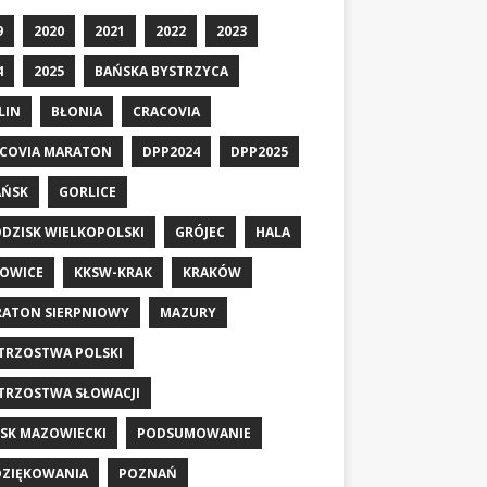
9
2020
2021
2022
2023
4
2025
BAŃSKA BYSTRZYCA
LIN
BŁONIA
CRACOVIA
COVIA MARATON
DPP2024
DPP2025
AŃSK
GORLICE
DZISK WIELKOPOLSKI
GRÓJEC
HALA
OWICE
KKSW-KRAK
KRAKÓW
ATON SIERPNIOWY
MAZURY
TRZOSTWA POLSKI
TRZOSTWA SŁOWACJI
SK MAZOWIECKI
PODSUMOWANIE
ZIĘKOWANIA
POZNAŃ