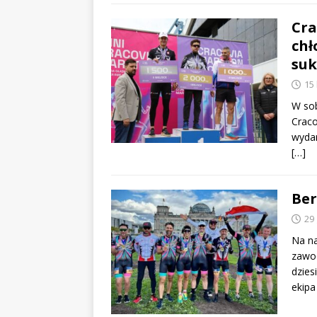
Cra
chł
suk
15
W sob
Craco
wydar
[…]
Ber
29
Na na
zawod
dzies
ekip