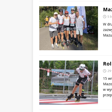
Maz
5 
W dru
zazwy
Mazur
Rol
29
15 wr
Mazow
w wyś
prze