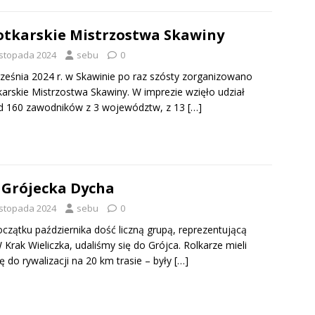
tkarskie Mistrzostwa Skawiny
listopada 2024
sebu
0
ześnia 2024 r. w Skawinie po raz szósty zorganizowano
arskie Mistrzostwa Skawiny. W imprezie wzięło udział
d 160 zawodników z 3 województw, z 13
[…]
 Grójecka Dycha
listopada 2024
sebu
0
czątku października dość liczną grupą, reprezentującą
Krak Wieliczka, udaliśmy się do Grójca. Rolkarze mieli
ę do rywalizacji na 20 km trasie – były
[…]