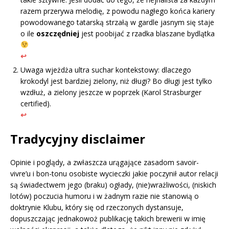
razem przerywa melodię, z powodu nagłego końca kariery
powodowanego tatarską strzałą w gardle jasnym się staje
o ile
oszczędniej
jest poobijać z rzadka blaszane bydlątka
↩︎
Uwaga wjeżdża ultra suchar kontekstowy: dlaczego
krokodyl jest bardziej zielony, niż długi? Bo długi jest tylko
wzdłuż, a zielony jeszcze w poprzek (Karol Strasburger
certified).
↩︎
Tradycyjny disclaimer
Opinie i poglądy, a zwłaszcza urągające zasadom savoir-
vivre’u i bon-tonu osobiste wycieczki jakie poczynił autor relacji
są świadectwem jego (braku) ogłady, (nie)wrażliwości, (niskich
lotów) poczucia humoru i w żadnym razie nie stanowią o
doktrynie Klubu, który się od rzeczonych dystansuje,
dopuszczając jednakowoż publikację takich brewerii w imię