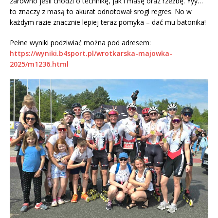
zarówno jeśli chodzi o technikę, jak i masę oraz rzeźbę. Yyy…
to znaczy z masą to akurat odnotował srogi regres. No w
każdym razie znacznie lepiej teraz pomyka – dać mu batonika!
Pełne wyniki podziwiać można pod adresem:
https://wyniki.b4sport.pl/wrotkarska-majowka-
2025/m1236.html