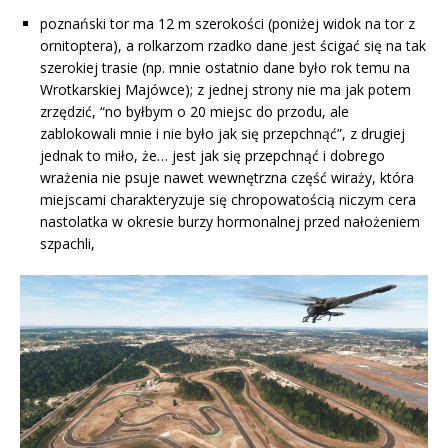
poznański tor ma 12 m szerokości (poniżej widok na tor z
ornitoptera), a rolkarzom rzadko dane jest ścigać się na tak
szerokiej trasie (np. mnie ostatnio dane było rok temu na
Wrotkarskiej Majówce); z jednej strony nie ma jak potem
zrzędzić, “no byłbym o 20 miejsc do przodu, ale
zablokowali mnie i nie było jak się przepchnąć”, z drugiej
jednak to miło, że… jest jak się przepchnąć i dobrego
wrażenia nie psuje nawet wewnętrzna część wiraży, która
miejscami charakteryzuje się chropowatością niczym cera
nastolatka w okresie burzy hormonalnej przed nałożeniem
szpachli,