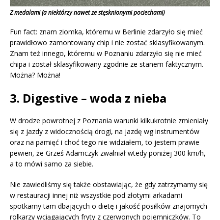
Z medalami (a niektórzy nawet ze stęsknionymi pociechami)
Fun fact: znam ziomka, któremu w Berlinie zdarzyło się mieć
prawidłowo zamontowany chip i nie zostać sklasyfikowanym.
Znam też innego, któremu w Poznaniu zdarzyło się nie mieć
chipa i został sklasyfikowany zgodnie ze stanem faktycznym.
Można? Można!
3. Digestive – woda z nieba
W drodze powrotnej z Poznania warunki kilkukrotnie zmieniały
się z jazdy z widocznością drogi, na jazdę wg instrumentów
oraz na pamięć i choć tego nie widziałem, to jestem prawie
pewien, że Grześ Adamczyk zwalniał wtedy poniżej 300 km/h,
a to mówi samo za siebie.
Nie zawiedliśmy się także obstawiając, że gdy zatrzymamy się
w restauracji innej niż wszystkie pod złotymi arkadami
spotkamy tam dbających o dietę i jakość posiłków znajomych
rolkarzy wciągających fryty z czerwonych pojemniczków. To