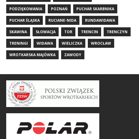
PODZIĘKOWANIA
POZNAŃ
PUCHAR SKARBNIKA
PUCHAR ŚLĄSKA
RUCIANE-NIDA
RUNDAWIDAWA
SKAWINA
SŁOWACJA
TOR
TRENCIN
TRENCZYN
TRENINGI
WIDAWA
WIELICZKA
WROCŁAW
WROTKARSKA MAJÓWKA
ZAWODY