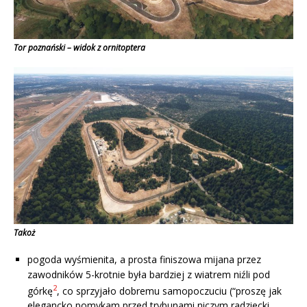
Tor poznański – widok z ornitoptera
Takoż
pogoda wyśmienita, a prosta finiszowa mijana przez
zawodników 5-krotnie była bardziej z wiatrem niźli pod
2
górkę
, co sprzyjało dobremu samopoczuciu (“proszę jak
elegancko pomykam przed trybunami niczym radziecki,