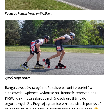
Pociąg za Panem Treserem Wojtkiem
Tymek srogo ciśnie!
Ranga zawodów (a być może także batoniki z pakietów
startowych) wpłynęła wybornie na tłumność reprezentacji
KKSW Krak – z zeszłorocznych 5 osób urośliśmy do
tegorocznych 21. Przy tej dynamice wzrostu strach pomyśleć
co będzie za rok, bo szybka ekstrapolacja daje 88 osób