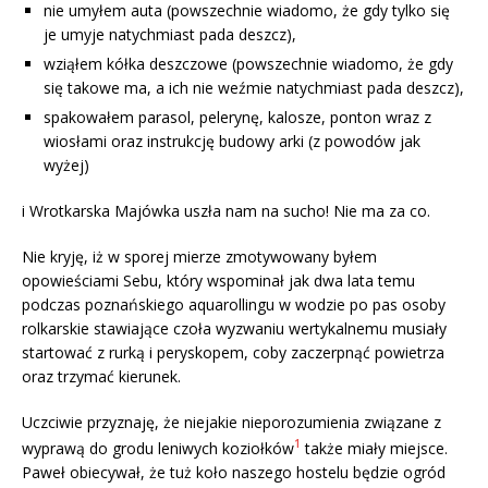
nie umyłem auta (powszechnie wiadomo, że gdy tylko się
je umyje natychmiast pada deszcz),
wziąłem kółka deszczowe (powszechnie wiadomo, że gdy
się takowe ma, a ich nie weźmie natychmiast pada deszcz),
spakowałem parasol, pelerynę, kalosze, ponton wraz z
wiosłami oraz instrukcję budowy arki (z powodów jak
wyżej)
i Wrotkarska Majówka uszła nam na sucho! Nie ma za co.
Nie kryję, iż w sporej mierze zmotywowany byłem
opowieściami Sebu, który wspominał jak dwa lata temu
podczas poznańskiego aquarollingu w wodzie po pas osoby
rolkarskie stawiające czoła wyzwaniu wertykalnemu musiały
startować z rurką i peryskopem, coby zaczerpnąć powietrza
oraz trzymać kierunek.
Uczciwie przyznaję, że niejakie nieporozumienia związane z
1
wyprawą do grodu leniwych koziołków
także miały miejsce.
Paweł obiecywał, że tuż koło naszego hostelu będzie ogród