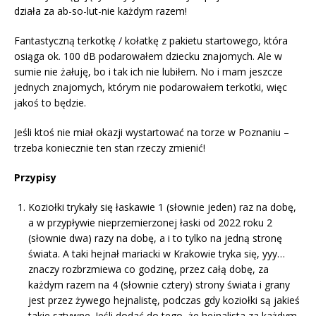
działa za ab-so-lut-nie każdym razem!
Fantastyczną terkotkę / kołatkę z pakietu startowego, która
osiąga ok. 100 dB podarowałem dziecku znajomych. Ale w
sumie nie żałuję, bo i tak ich nie lubiłem. No i mam jeszcze
jednych znajomych, którym nie podarowałem terkotki, więc
jakoś to będzie.
Jeśli ktoś nie miał okazji wystartować na torze w Poznaniu –
trzeba koniecznie ten stan rzeczy zmienić!
Przypisy
Koziołki trykały się łaskawie 1 (słownie jeden) raz na dobę,
a w przypływie nieprzemierzonej łaski od 2022 roku 2
(słownie dwa) razy na dobę, a i to tylko na jedną stronę
świata. A taki hejnał mariacki w Krakowie tryka się, yyy…
znaczy rozbrzmiewa co godzinę, przez całą dobę, za
każdym razem na 4 (słownie cztery) strony świata i grany
jest przez żywego hejnalistę, podczas gdy koziołki są jakieś
takie sztywne. Jeśli dodać do tego, że hejnalista za każdym