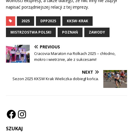
wolności ekspresji, a także dlatego, że nikt inny nie zdążył
napisać porządniejszej relacji z tej imprezy.
2025
DPP2025
KKSW-KRAK
MISTRZOSTWA POLSKI
POZNAŃ
ZAWODY
PREVIOUS
Cracovia Maraton na Rolkach 2025 – chłodno,
mokro i wietrznie, ale z sukcesami!
NEXT
Sezon 2025 KKSW Krak Wieliczka dobiegł końca.
SZUKAJ