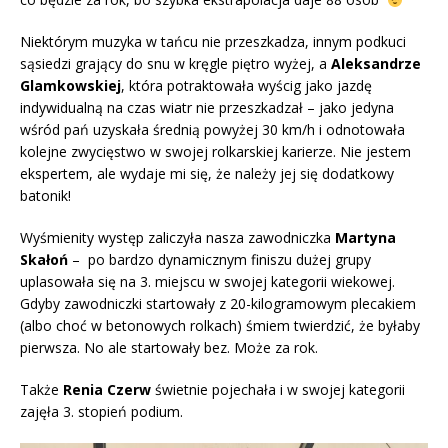
Niektórym muzyka w tańcu nie przeszkadza, innym podkuci
sąsiedzi grający do snu w kręgle piętro wyżej, a
Aleksandrze
Glamkowskiej
, która potraktowała wyścig jako jazdę
indywidualną na czas wiatr nie przeszkadzał – jako jedyna
wśród pań uzyskała średnią powyżej 30 km/h i odnotowała
kolejne zwycięstwo w swojej rolkarskiej karierze. Nie jestem
ekspertem, ale wydaje mi się, że należy jej się dodatkowy
batonik!
Wyśmienity występ zaliczyła nasza zawodniczka
Martyna
Skałoń
– po bardzo dynamicznym finiszu dużej grupy
uplasowała się na 3. miejscu w swojej kategorii wiekowej.
Gdyby zawodniczki startowały z 20-kilogramowym plecakiem
(albo choć w betonowych rolkach) śmiem twierdzić, że byłaby
pierwsza. No ale startowały bez. Może za rok.
Także
Renia Czerw
świetnie pojechała i w swojej kategorii
zajęła 3. stopień podium.