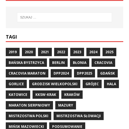
TAGI
2019
2020
2021
2022
2023
2024
2025
BAŃSKA BYSTRZYCA
BERLIN
BŁONIA
CRACOVIA
CRACOVIA MARATON
DPP2024
DPP2025
GDAŃSK
GORLICE
GRODZISK WIELKOPOLSKI
GRÓJEC
HALA
KATOWICE
KKSW-KRAK
KRAKÓW
MARATON SIERPNIOWY
MAZURY
MISTRZOSTWA POLSKI
MISTRZOSTWA SŁOWACJI
MIŃSK MAZOWIECKI
PODSUMOWANIE