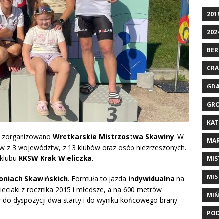
201
202
BER
CRA
GD
GRO
KAT
ty zorganizowano
Wrotkarskie Mistrzostwa Skawiny
. W
MAR
w z 3 województw, z 13 klubów oraz osób niezrzeszonych.
klubu
KKSW Krak Wieliczka
.
MIS
MIS
łoniach Skawińskich
. Formuła to jazda
indywidualna
na
zieciaki z rocznika 2015 i młodsze, a na 600 metrów
MIŃ
ł do dyspozycji dwa starty i do wyniku końcowego brany
POD