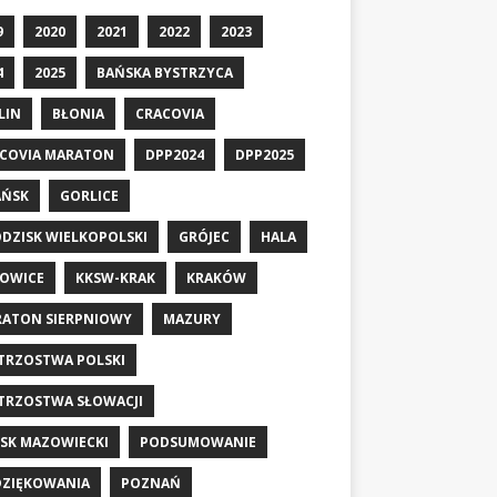
9
2020
2021
2022
2023
4
2025
BAŃSKA BYSTRZYCA
LIN
BŁONIA
CRACOVIA
COVIA MARATON
DPP2024
DPP2025
AŃSK
GORLICE
DZISK WIELKOPOLSKI
GRÓJEC
HALA
OWICE
KKSW-KRAK
KRAKÓW
ATON SIERPNIOWY
MAZURY
TRZOSTWA POLSKI
TRZOSTWA SŁOWACJI
SK MAZOWIECKI
PODSUMOWANIE
ZIĘKOWANIA
POZNAŃ