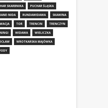
HAR SKARBNIKA
PUCHAR ŚLĄSKA
IANE-NIDA
RUNDAWIDAWA
SKAWINA
WACJA
TOR
TRENCIN
TRENCZYN
NINGI
WIDAWA
WIELICZKA
OCŁAW
WROTKARSKA MAJÓWKA
WODY