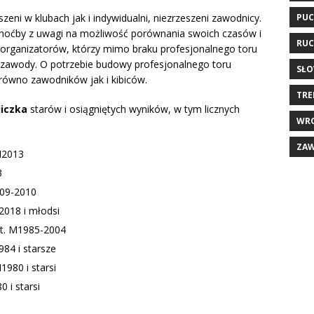
PUC
eni w klubach jak i indywidualni, niezrzeszeni zawodnicy.
hoćby z uwagi na możliwość porównania swoich czasów i
RUC
 organizatorów, którzy mimo braku profesjonalnego toru
u zawody. O potrzebie budowy profesjonalnego toru
SŁO
równo zawodników jak i kibiców.
TRE
iczka
starów i osiągniętych wyników, w tym licznych
WR
ZA
M2013
3
09-2010
2018 i młodsi
t. M1985-2004
984 i starsze
1980 i starsi
 i starsi