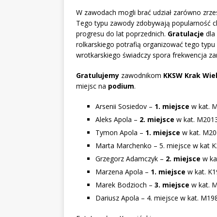
W zawodach mogli brać udział zarówno zrzesz
Tego typu zawody zdobywają popularność c
progresu do lat poprzednich.
Gratulacje
dla
rolkarskiego potrafią organizować tego typ
wrotkarskiego świadczy spora frekwencja za
Gratulujemy
zawodnikom
KKSW Krak Wiel
miejsc na
podium
.
Arsenii Sosiedov –
1. miejsce
w kat. 
Aleks Apola –
2. miejsce
w kat. M201
Tymon Apola –
1. miejsce
w kat. M20
Marta Marchenko – 5. miejsce w kat K
Grzegorz Adamczyk –
2. miejsce
w ka
Marzena Apola –
1. miejsce
w kat. K1
Marek Bodzioch –
3. miejsce
w kat. M
Dariusz Apola – 4. miejsce w kat. M1980