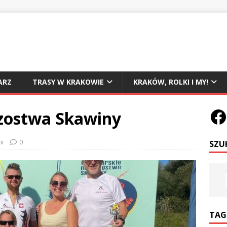
ARZ
TRASY W KRAKOWIE
KRAKÓW, ROLKI I MY!
zostwa Skawiny
ii
0
SZU
TAG