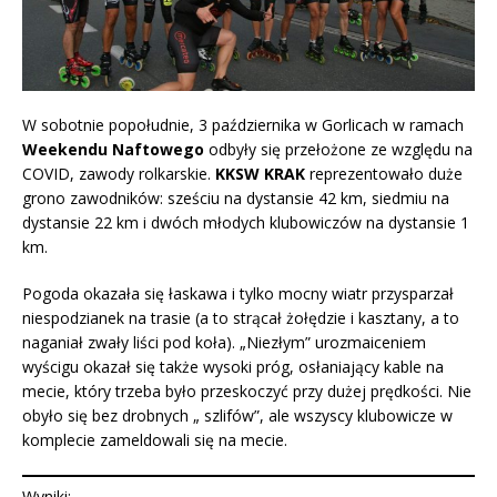
W sobotnie popołudnie, 3 października w Gorlicach w ramach
Weekendu Naftowego
odbyły się przełożone ze względu na
COVID, zawody rolkarskie.
KKSW KRAK
reprezentowało duże
grono zawodników: sześciu na dystansie 42 km, siedmiu na
dystansie 22 km i dwóch młodych klubowiczów na dystansie 1
km.
Pogoda okazała się łaskawa i tylko mocny wiatr przysparzał
niespodzianek na trasie (a to strącał żołędzie i kasztany, a to
naganiał zwały liści pod koła). „Niezłym” urozmaiceniem
wyścigu okazał się także wysoki próg, osłaniający kable na
mecie, który trzeba było przeskoczyć przy dużej prędkości. Nie
obyło się bez drobnych „ szlifów”, ale wszyscy klubowicze w
komplecie zameldowali się na mecie.
Wyniki: