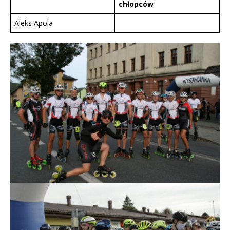
chłopców
Aleks Apola