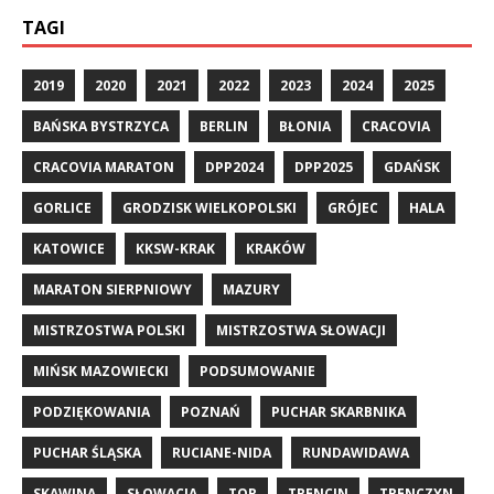
TAGI
2019
2020
2021
2022
2023
2024
2025
BAŃSKA BYSTRZYCA
BERLIN
BŁONIA
CRACOVIA
CRACOVIA MARATON
DPP2024
DPP2025
GDAŃSK
GORLICE
GRODZISK WIELKOPOLSKI
GRÓJEC
HALA
KATOWICE
KKSW-KRAK
KRAKÓW
MARATON SIERPNIOWY
MAZURY
MISTRZOSTWA POLSKI
MISTRZOSTWA SŁOWACJI
MIŃSK MAZOWIECKI
PODSUMOWANIE
PODZIĘKOWANIA
POZNAŃ
PUCHAR SKARBNIKA
PUCHAR ŚLĄSKA
RUCIANE-NIDA
RUNDAWIDAWA
SKAWINA
SŁOWACJA
TOR
TRENCIN
TRENCZYN