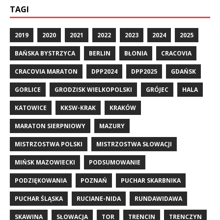
TAGI
2019
2020
2021
2022
2023
2024
2025
BAŃSKA BYSTRZYCA
BERLIN
BŁONIA
CRACOVIA
CRACOVIA MARATON
DPP2024
DPP2025
GDAŃSK
GORLICE
GRODZISK WIELKOPOLSKI
GRÓJEC
HALA
KATOWICE
KKSW-KRAK
KRAKÓW
MARATON SIERPNIOWY
MAZURY
MISTRZOSTWA POLSKI
MISTRZOSTWA SŁOWACJI
MIŃSK MAZOWIECKI
PODSUMOWANIE
PODZIĘKOWANIA
POZNAŃ
PUCHAR SKARBNIKA
PUCHAR ŚLĄSKA
RUCIANE-NIDA
RUNDAWIDAWA
SKAWINA
SŁOWACJA
TOR
TRENCIN
TRENCZYN