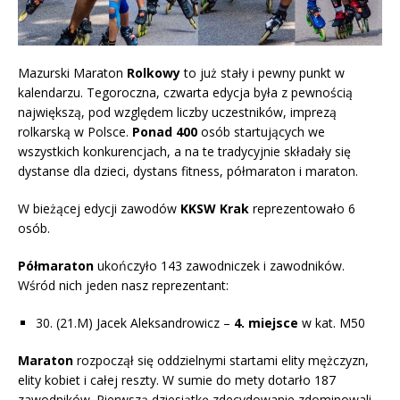
Mazurski Maraton
Rolkowy
to już stały i pewny punkt w
kalendarzu. Tegoroczna, czwarta edycja była z pewnością
największą, pod względem liczby uczestników, imprezą
rolkarską w Polsce.
Ponad 400
osób startujących we
wszystkich konkurencjach, a na te tradycyjnie składały się
dystanse dla dzieci, dystans fitness, półmaraton i maraton.
W bieżącej edycji zawodów
KKSW Krak
reprezentowało 6
osób.
Półmaraton
ukończyło 143 zawodniczek i zawodników.
Wśród nich jeden nasz reprezentant:
30. (21.M) Jacek Aleksandrowicz –
4. miejsce
w kat. M50
Maraton
rozpoczął się oddzielnymi startami elity mężczyzn,
elity kobiet i całej reszty. W sumie do mety dotarło 187
zawodników. Pierwszą dziesiątkę zdecydowanie zdominowali