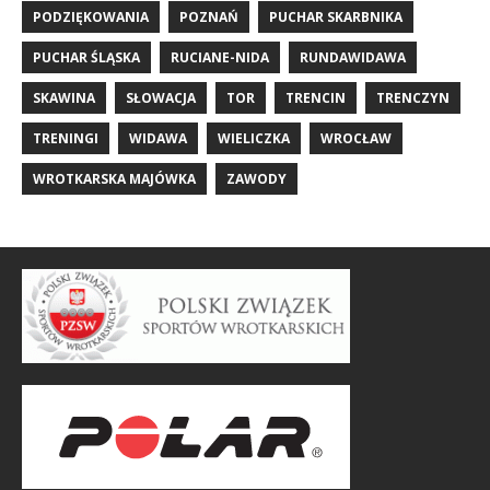
PODZIĘKOWANIA
POZNAŃ
PUCHAR SKARBNIKA
PUCHAR ŚLĄSKA
RUCIANE-NIDA
RUNDAWIDAWA
SKAWINA
SŁOWACJA
TOR
TRENCIN
TRENCZYN
TRENINGI
WIDAWA
WIELICZKA
WROCŁAW
WROTKARSKA MAJÓWKA
ZAWODY