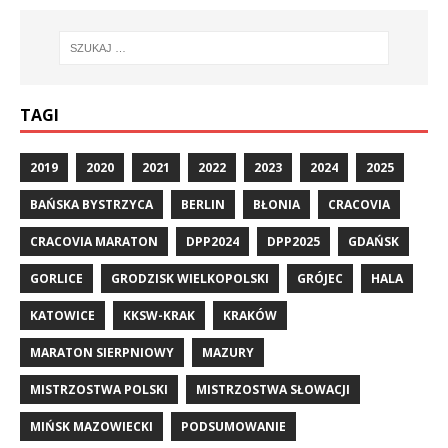
TAGI
2019
2020
2021
2022
2023
2024
2025
BAŃSKA BYSTRZYCA
BERLIN
BŁONIA
CRACOVIA
CRACOVIA MARATON
DPP2024
DPP2025
GDAŃSK
GORLICE
GRODZISK WIELKOPOLSKI
GRÓJEC
HALA
KATOWICE
KKSW-KRAK
KRAKÓW
MARATON SIERPNIOWY
MAZURY
MISTRZOSTWA POLSKI
MISTRZOSTWA SŁOWACJI
MIŃSK MAZOWIECKI
PODSUMOWANIE